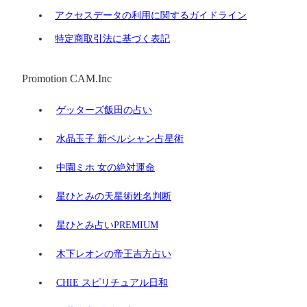
アクセスデータの利用に関するガイドライン
特定商取引法に基づく表記
Promotion CAM.Inc
ゲッターズ飯田の占い
水晶玉子 新ペルシャン占星術
中園ミホ 女の絶対運命
星ひとみの天星術姓名判断
星ひとみ占いPREMIUM
木下レオンの帝王吉方占い
CHIE スピリチュアル日和