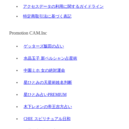
アクセスデータの利用に関するガイドライン
特定商取引法に基づく表記
Promotion CAM.Inc
ゲッターズ飯田の占い
水晶玉子 新ペルシャン占星術
中園ミホ 女の絶対運命
星ひとみの天星術姓名判断
星ひとみ占いPREMIUM
木下レオンの帝王吉方占い
CHIE スピリチュアル日和