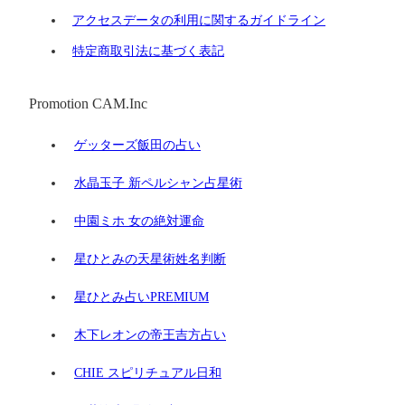
アクセスデータの利用に関するガイドライン
特定商取引法に基づく表記
Promotion CAM.Inc
ゲッターズ飯田の占い
水晶玉子 新ペルシャン占星術
中園ミホ 女の絶対運命
星ひとみの天星術姓名判断
星ひとみ占いPREMIUM
木下レオンの帝王吉方占い
CHIE スピリチュアル日和