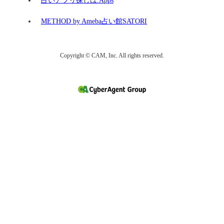
占いアプリ探しは.Apps
METHOD by Ameba占い館SATORI
Copyright © CAM, Inc. All rights reserved.