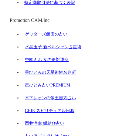
特定商取引法に基づく表記
Promotion CAM.Inc
ゲッターズ飯田の占い
水晶玉子 新ペルシャン占星術
中園ミホ 女の絶対運命
星ひとみの天星術姓名判断
星ひとみ占いPREMIUM
木下レオンの帝王吉方占い
CHIE スピリチュアル日和
岡井浄幸 縁結び占い