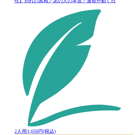
性】別れの真相／あの人の本音／運命が動く日
2人用
|
1,650円(税込)