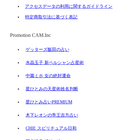
アクセスデータの利用に関するガイドライン
特定商取引法に基づく表記
Promotion CAM.Inc
ゲッターズ飯田の占い
水晶玉子 新ペルシャン占星術
中園ミホ 女の絶対運命
星ひとみの天星術姓名判断
星ひとみ占いPREMIUM
木下レオンの帝王吉方占い
CHIE スピリチュアル日和