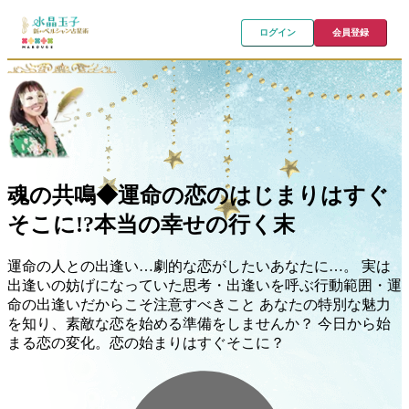
ログイン
会員登録
魂の共鳴◆運命の恋のはじまりはすぐ
そこに!?本当の幸せの行く末
運命の人との出逢い…劇的な恋がしたいあなたに…。 実は
出逢いの妨げになっていた思考・出逢いを呼ぶ行動範囲・運
命の出逢いだからこそ注意すべきこと あなたの特別な魅力
を知り、素敵な恋を始める準備をしませんか？ 今日から始
まる恋の変化。恋の始まりはすぐそこに？