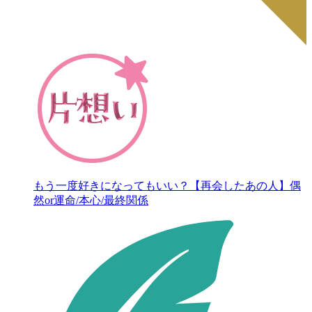
もう一度好きになってもいい？【再会したあの人】偶
然or運命/本心/最終関係