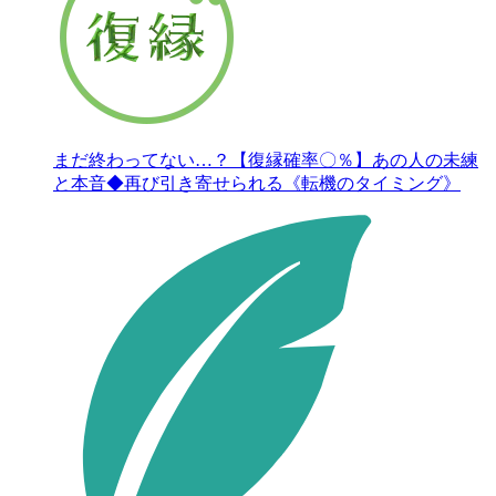
まだ終わってない…？【復縁確率〇％】あの人の未練
と本音◆再び引き寄せられる《転機のタイミング》