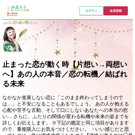
ログイン
会員登録
止まった恋が動く時【片想い→両想い
へ】あの人の本音／恋の転機／結ばれ
る未来
なかなか進展しない恋に「このまま終わってしまうので
は…」と不安になることもあるでしょう。 あの人が抱える
心配や苦手な言動、そして口にしないあなたへの本当の想
い… さらに、ふたりの関係が変わる転機や未来の姿までを
詳しくお伝えします。 ※下記の鑑定と同じ項目があります
ので、重複購入にお気をつけください。 ・いい感じだと思