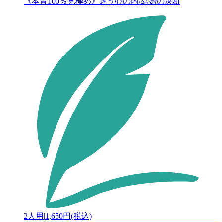
《本音100％見極め》迷う心の内/結婚の決断
2人用
|
1,650円(税込)