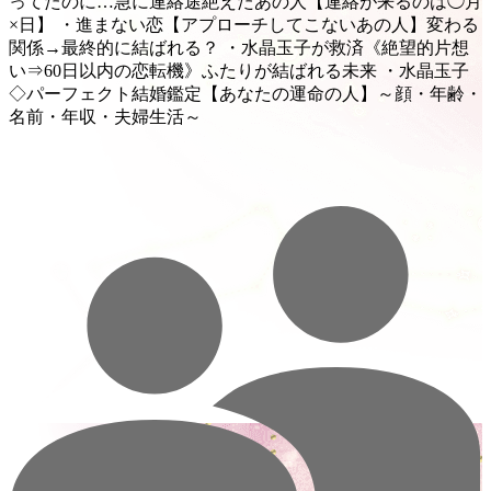
ってたのに…急に連絡途絶えたあの人【連絡が来るのは◯月
×日】 ・進まない恋【アプローチしてこないあの人】変わる
関係→最終的に結ばれる？ ・水晶玉子が救済《絶望的片想
い⇒60日以内の恋転機》ふたりが結ばれる未来 ・水晶玉子
◇パーフェクト結婚鑑定【あなたの運命の人】～顔・年齢・
名前・年収・夫婦生活～