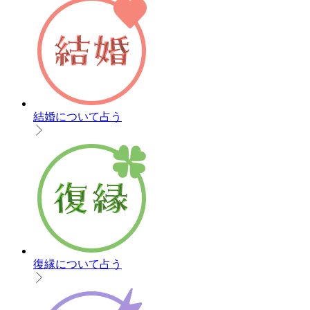
結婚について占う
復縁について占う