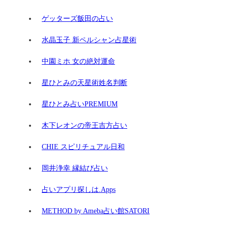
ゲッターズ飯田の占い
水晶玉子 新ペルシャン占星術
中園ミホ 女の絶対運命
星ひとみの天星術姓名判断
星ひとみ占いPREMIUM
木下レオンの帝王吉方占い
CHIE スピリチュアル日和
岡井浄幸 縁結び占い
占いアプリ探しは.Apps
METHOD by Ameba占い館SATORI