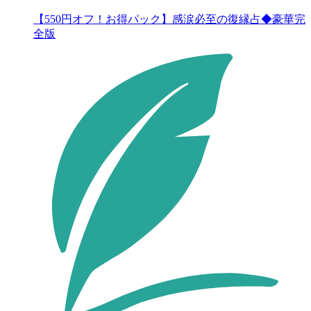
【550円オフ！お得パック】感涙必至の復縁占◆豪華完
全版