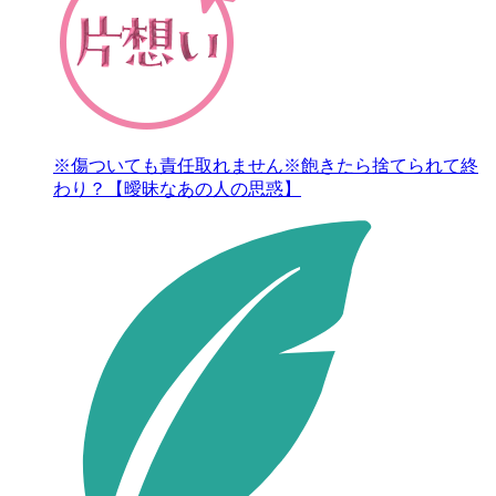
※傷ついても責任取れません※飽きたら捨てられて終
わり？【曖昧なあの人の思惑】