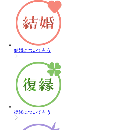
結婚について占う
復縁について占う