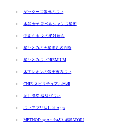
ゲッターズ飯田の占い
水晶玉子 新ペルシャン占星術
中園ミホ 女の絶対運命
星ひとみの天星術姓名判断
星ひとみ占いPREMIUM
木下レオンの帝王吉方占い
CHIE スピリチュアル日和
岡井浄幸 縁結び占い
占いアプリ探しは.Apps
METHOD by Ameba占い館SATORI