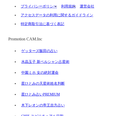
プライバシーポリシー
利用規約
運営会社
アクセスデータの利用に関するガイドライン
特定商取引法に基づく表記
Promotion CAM.Inc
ゲッターズ飯田の占い
水晶玉子 新ペルシャン占星術
中園ミホ 女の絶対運命
星ひとみの天星術姓名判断
星ひとみ占いPREMIUM
木下レオンの帝王吉方占い