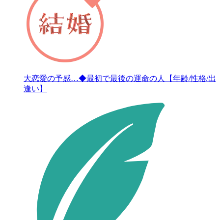
大恋愛の予感…◆最初で最後の運命の人【年齢/性格/出
逢い】