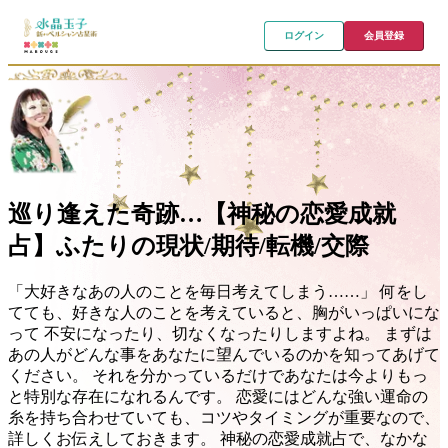
ログイン
会員登録
巡り逢えた奇跡…【神秘の恋愛成就
占】ふたりの現状/期待/転機/交際
「大好きなあの人のことを毎日考えてしまう……」 何をし
てても、好きな人のことを考えていると、胸がいっぱいにな
って 不安になったり、切なくなったりしますよね。 まずは
あの人がどんな事をあなたに望んでいるのかを知ってあげて
ください。 それを分かっているだけであなたは今よりもっ
と特別な存在になれるんです。 恋愛にはどんな強い運命の
糸を持ち合わせていても、コツやタイミングが重要なので、
詳しくお伝えしておきます。 神秘の恋愛成就占で、なかな