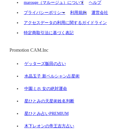
marouge（マルージュ）について
ヘルプ
プライバシーポリシー
利用規約
運営会社
アクセスデータの利用に関するガイドライン
特定商取引法に基づく表記
Promotion CAM.Inc
ゲッターズ飯田の占い
水晶玉子 新ペルシャン占星術
中園ミホ 女の絶対運命
星ひとみの天星術姓名判断
星ひとみ占いPREMIUM
木下レオンの帝王吉方占い