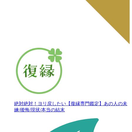
絶対絶対！ヨリ戻したい【復縁専門鑑定】あの人の未
練/後悔/現状/本当の結末