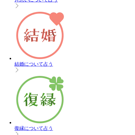
結婚について占う
復縁について占う