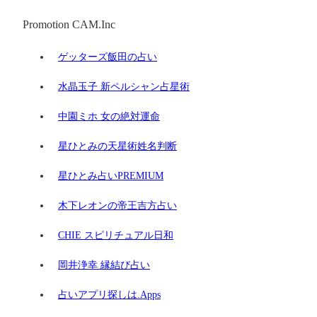
Promotion CAM.Inc
ゲッターズ飯田の占い
水晶玉子 新ペルシャン占星術
中園ミホ 女の絶対運命
星ひとみの天星術姓名判断
星ひとみ占いPREMIUM
木下レオンの帝王吉方占い
CHIE スピリチュアル日和
岡井浄幸 縁結び占い
占いアプリ探しは.Apps