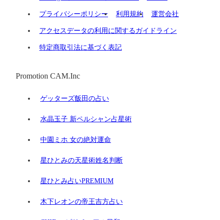
プライバシーポリシー
利用規約
運営会社
アクセスデータの利用に関するガイドライン
特定商取引法に基づく表記
Promotion CAM.Inc
ゲッターズ飯田の占い
水晶玉子 新ペルシャン占星術
中園ミホ 女の絶対運命
星ひとみの天星術姓名判断
星ひとみ占いPREMIUM
木下レオンの帝王吉方占い