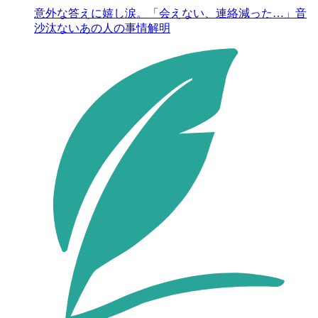
意外な答えに嬉し涙。「会えない、連絡減った…」音
沙汰ないあの人の事情解明