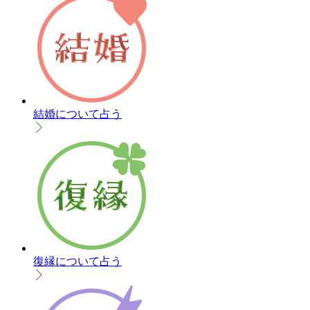
結婚について占う
復縁について占う