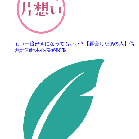
もう一度好きになってもいい？【再会したあの人】偶
然or運命/本心/最終関係