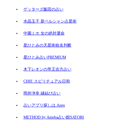
ゲッターズ飯田の占い
水晶玉子 新ペルシャン占星術
中園ミホ 女の絶対運命
星ひとみの天星術姓名判断
星ひとみ占いPREMIUM
木下レオンの帝王吉方占い
CHIE スピリチュアル日和
岡井浄幸 縁結び占い
占いアプリ探しは.Apps
METHOD by Ameba占い館SATORI