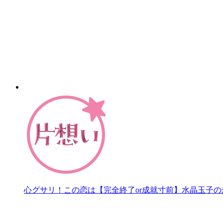
心グサリ！この恋は【完全終了or成就寸前】水晶玉子