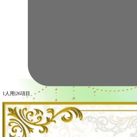
1人用
|
26項目