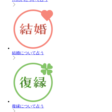
結婚について占う
復縁について占う