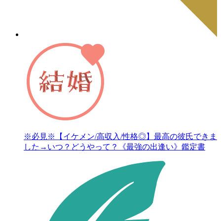
※必見※【イケメン/高収入/性格◎】最高の彼氏できま
した→いつ？どうやって？《最強の出逢い》鑑定書