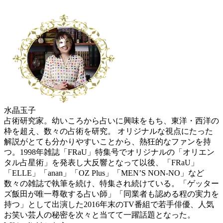
水晶玉子
占術研究家。幼いころから占いに興味をもち、東洋・西洋の
枠を超え、数々の占術を研究。 オリジナルな視点にたった
解説がとても分かりやすいことから、熱狂的なファンを持
つ。1998年雑誌「FRaU」特集号でオリジナルの「オリエン
タル占星術」を発表し大反響となって以後、「FRaU」
「ELLE」「anan」「OZ Plus」「MEN’S NON-NO」など
数々の雑誌で執筆を続け、特集され続けている。「ゲッター
ズ飯田が唯一尊敬する占い師」「同業者も認める程の実力を
持つ」として出演した2016年末のTV番組で若手俳優、人気
お笑い芸人の秘密を次々と当てて一躍話題となった。