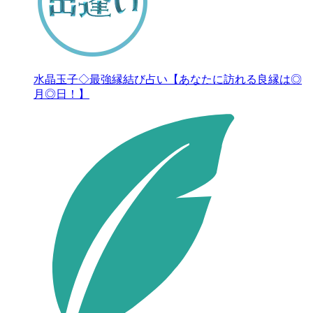
水晶玉子◇最強縁結び占い【あなたに訪れる良縁は◎
月◎日！】