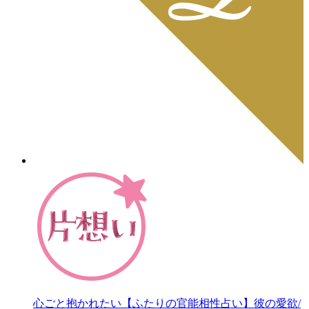
心ごと抱かれたい【ふたりの官能相性占い】彼の愛欲/