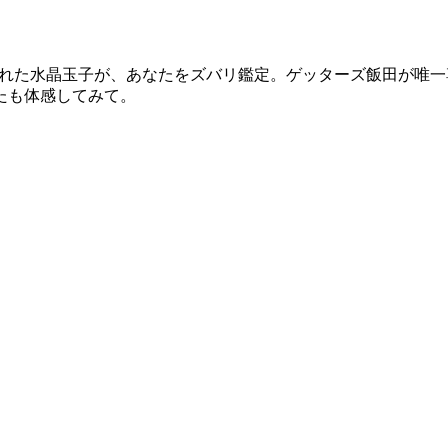
された水晶玉子が、あなたをズバリ鑑定。ゲッターズ飯田が唯
たも体感してみて。