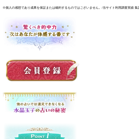
※個人の感想であり成果を保証または確約するものではございません。/当サイト利用調査実績 集計期間